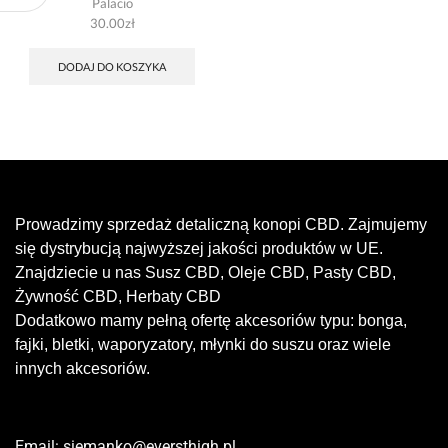
Palacio
30.00
zł
DODAJ DO KOSZYKA
Prowadzimy sprzedaż detaliczną konopi CBD. Zajmujemy
się dystrybucją najwyższej jakości produktów w UE.
Znajdziecie u nas Susz CBD, Oleje CBD, Pasty CBD,
Żywność CBD, Herbaty CBD
Dodatkowo mamy pełną ofertę akcesoriów typu: bonga,
fajki, bletki, waporyzatory, młynki do suszu oraz wiele
innych akcesoriów.
Email:
siemanko@eversthigh.pl