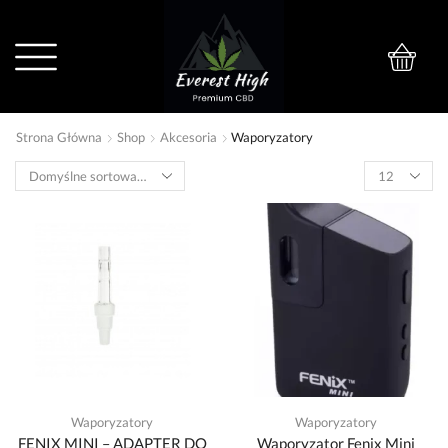
0
Strona Główna
Shop
Akcesoria
Waporyzatory
Waporyzatory
Waporyzatory
FENIX MINI – ADAPTER DO
Waporyzator Fenix Mini