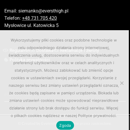
Email:
siemanko@eversthigh.pl
Telefon:
+48 731 705 420
Mysłowice ul. Katowicka 5
Wykorzystujemy pliki cookies oraz podobne technologie w
celu odpowiedniego działania strony internetowej,
Regulamin
Dostawa
Reklamacje i zwroty
świadczenia usług, dostosowania serwisu do indywidualnych
Polityka prywatności
preferencji użytkowników oraz w celach analitycznych i
statystycznych. Możesz zablokować lub zmienić opcje
cookies w ustawieniach swojej przeglądarki. Korzystanie z
naszego serwisu bez zmiany ustawień przeglądarki oznacza,
że cookies będą zapisane w pamięci urządzenia. Blokada lub
PRODUCT TAGS
zmiana ustawień cookies może spowodować nieprawidłowe
działanie strony lub brak dostępu do funkcji serwisu. Więcej
o plikach cookies najdziesz w naszej Polityce prywatności.
© Created by EverestHigh. Wszelkie prawa zastrzeżone.
Zgoda