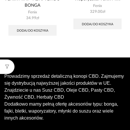
BONGA
Fenix
329.00
zł
Fenix
34.99
zł
DODAJ DO KOSZYKA
DODAJ DO KOSZYKA
Prowadzimy sprzedaż detaliczną konopi CBD. Zajmujemy
się dystrybucją najwyższej jakości produktów w UE.
Znajdziecie u nas Susz CBD, Oleje CBD, Pasty CBD,
Żywność CBD, Herbaty CBD
Dodatkowo mamy pełną ofertę akcesoriów typu: bonga,
fajki, bletki, waporyzatory, młynki do suszu oraz wiele
innych akcesoriów.