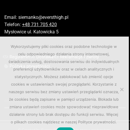
Email:
siemanko@eversthigh.pl
Telefon:
+48 731 705 420
Mysłowice ul. Katowicka 5
Wykorzystujemy pliki cookies oraz podobne technologie w
celu odpowiedniego działania strony internetowej,
Regulamin
Dostawa
Reklamacje i zwroty
świadczenia usług, dostosowania serwisu do indywidualnych
Polityka prywatności
preferencji użytkowników oraz w celach analitycznych i
statystycznych. Możesz zablokować lub zmienić opcje
cookies w ustawieniach swojej przeglądarki. Korzystanie z
naszego serwisu bez zmiany ustawień przeglądarki oznacza,
że cookies będą zapisane w pamięci urządzenia. Blokada lub
PRODUCT TAGS
zmiana ustawień cookies może spowodować nieprawidłowe
działanie strony lub brak dostępu do funkcji serwisu. Więcej
o plikach cookies najdziesz w naszej Polityce prywatności.
© Created by EverestHigh. Wszelkie prawa zastrzeżone.