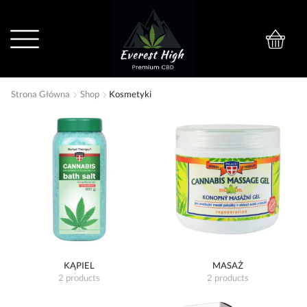
0
Strona Główna
Shop
Kosmetyki
KĄPIEL
MASAŻ
2 products
2 products