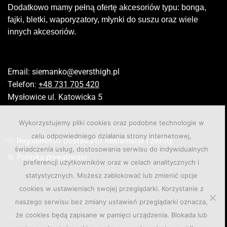
Dodatkowo mamy pełną ofertę akcesoriów typu: bonga,
fajki, bletki, waporyzatory, młynki do suszu oraz wiele
innych akcesoriów.
Email:
siemanko@eversthigh.pl
Telefon:
+48 731 705 420
Mysłowice ul. Katowicka 5
Wykorzystujemy pliki cookies oraz podobne technologie w
celu odpowiedniego działania strony internetowej,
Regulamin
Dostawa
Reklamacje i zwroty
świadczenia usług, dostosowania serwisu do indywidualnych
Polityka prywatności
preferencji użytkowników oraz w celach analitycznych i
statystycznych. Możesz zablokować lub zmienić opcje
cookies w ustawieniach swojej przeglądarki. Korzystanie z
naszego serwisu bez zmiany ustawień przeglądarki oznacza,
że cookies będą zapisane w pamięci urządzenia. Blokada lub
PRODUCT TAGS