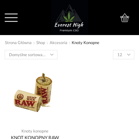
0
Strona Główna
Shop
Akcesoria
Knoty Konopne
Knoty konopne
KNOT KONOPNY RAW