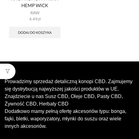
HEMP WICK
RAW
4.49
zł
DODAJ DO KOSZYKA
Prowadzimy sprzedaż detaliczną konopi CBD. Zajmujemy
się dystrybucją najwyższej jakości produktów w UE.
Znajdziecie u nas Susz CBD, Oleje CBD, Pasty CBD,
Żywność CBD, Herbaty CBD
Dodatkowo mamy pełną ofertę akcesoriów typu: bonga,
fajki, bletki, waporyzatory, młynki do suszu oraz wiele
innych akcesoriów.