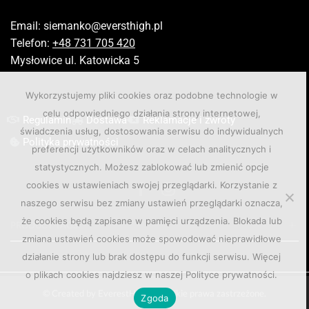
Email:
siemanko@eversthigh.pl
Telefon:
+48 731 705 420
Mysłowice ul. Katowicka 5
Wykorzystujemy pliki cookies oraz podobne technologie w
celu odpowiedniego działania strony internetowej,
Regulamin
Dostawa
Reklamacje i zwroty
świadczenia usług, dostosowania serwisu do indywidualnych
Polityka prywatności
preferencji użytkowników oraz w celach analitycznych i
statystycznych. Możesz zablokować lub zmienić opcje
cookies w ustawieniach swojej przeglądarki. Korzystanie z
naszego serwisu bez zmiany ustawień przeglądarki oznacza,
że cookies będą zapisane w pamięci urządzenia. Blokada lub
PRODUCT TAGS
zmiana ustawień cookies może spowodować nieprawidłowe
działanie strony lub brak dostępu do funkcji serwisu. Więcej
o plikach cookies najdziesz w naszej Polityce prywatności.
© Created by EverestHigh. Wszelkie prawa zastrzeżone.
Zgoda