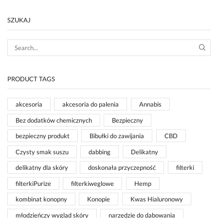
SZUKAJ
PRODUCT TAGS
akcesoria
akcesoria do palenia
Annabis
Bez dodatków chemicznych
Bezpieczny
bezpieczny produkt
Bibułki do zawijania
CBD
Czysty smak suszu
dabbing
Delikatny
delikatny dla skóry
doskonała przyczepność
filterki
filterkiPurize
filterkiweglowe
Hemp
kombinat konopny
Konopie
Kwas Hialuronowy
młodzieńczy wygląd skóry
narzędzie do dabowania