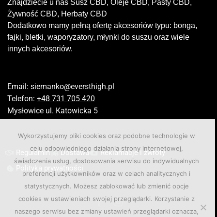
Znajdziecie u nas Susz CBD, Oleje CBD, Pasty CBD,
Żywność CBD, Herbaty CBD
Dodatkowo mamy pełną ofertę akcesoriów typu: bonga,
fajki, bletki, waporyzatory, młynki do suszu oraz wiele
innych akcesoriów.
Email:
siemanko@eversthigh.pl
Telefon:
+48 731 705 420
Mysłowice ul. Katowicka 5
Wykorzystujemy pliki cookies oraz podobne technologie w
celu odpowiedniego działania strony internetowej,
Regulamin
Dostawa
Reklamacje i zwroty
świadczenia usług, dostosowania serwisu do indywidualnych
Polityka prywatności
preferencji użytkowników oraz w celach analitycznych i
statystycznych. Możesz zablokować lub zmienić opcje
cookies w ustawieniach swojej przeglądarki. Korzystanie z
naszego serwisu bez zmiany ustawień przeglądarki oznacza,