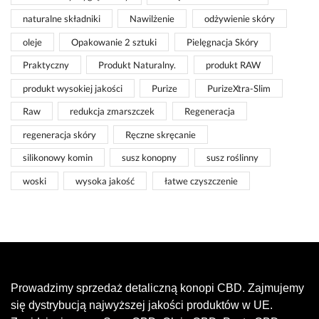
naturalne składniki
Nawilżenie
odżywienie skóry
oleje
Opakowanie 2 sztuki
Pielęgnacja Skóry
Praktyczny
Produkt Naturalny.
produkt RAW
produkt wysokiej jakości
Purize
PurizeXtra-Slim
Raw
redukcja zmarszczek
Regeneracja
regeneracja skóry
Ręczne skręcanie
silikonowy komin
susz konopny
susz roślinny
woski
wysoka jakość
łatwe czyszczenie
Prowadzimy sprzedaż detaliczną konopi CBD. Zajmujemy
się dystrybucją najwyższej jakości produktów w UE.