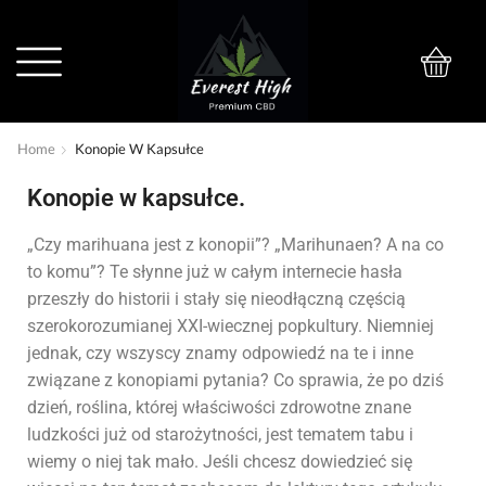
0
Home
Konopie W Kapsułce
Konopie w kapsułce.
„Czy marihuana jest z konopii”? „Marihunaen? A na co
to komu”? Te słynne już w całym internecie hasła
przeszły do historii i stały się nieodłączną częścią
szerokorozumianej XXI-wiecznej popkultury. Niemniej
jednak, czy wszyscy znamy odpowiedź na te i inne
związane z konopiami pytania? Co sprawia, że po dziś
dzień, roślina, której właściwości zdrowotne znane
ludzkości już od starożytności, jest tematem tabu i
wiemy o niej tak mało. Jeśli chcesz dowiedzieć się