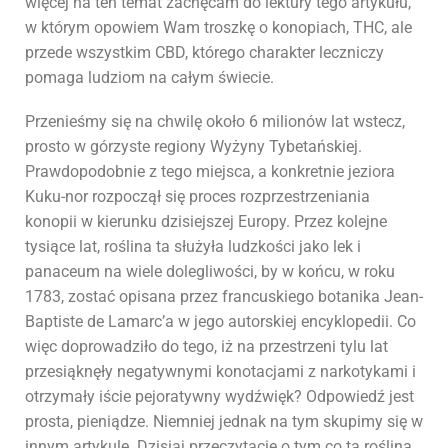
więcej na ten temat zachęcam do lektury tego artykułu,
w którym opowiem Wam troszkę o konopiach, THC, ale
przede wszystkim CBD, którego charakter leczniczy
pomaga ludziom na całym świecie.
Przenieśmy się na chwilę około 6 milionów lat wstecz,
prosto w górzyste regiony Wyżyny Tybetańskiej.
Prawdopodobnie z tego miejsca, a konkretnie jeziora
Kuku-nor rozpoczął się proces rozprzestrzeniania
konopii w kierunku dzisiejszej Europy. Przez kolejne
tysiące lat, roślina ta służyła ludzkości jako lek i
panaceum na wiele dolegliwości, by w końcu, w roku
1783, zostać opisana przez francuskiego botanika Jean-
Baptiste de Lamarc’a w jego autorskiej encyklopedii. Co
więc doprowadziło do tego, iż na przestrzeni tylu lat
przesiąknęły negatywnymi konotacjami z narkotykami i
otrzymały iście pejoratywny wydźwięk? Odpowiedź jest
prosta, pieniądze. Niemniej jednak na tym skupimy się w
innym artykule. Dzisiaj przeczytacie o tym co ta roślina