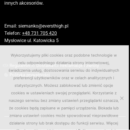
innych akcesoriów.
Email:
siemanko@eversthigh.pl
Telefon:
+48 731 705 420
Mysłowice ul. Katowicka 5
Wykorzystujemy pliki cookies oraz podobne technologie w
celu odpowiedniego działania strony internetowej,
Regulamin
Dostawa
Reklamacje i zwroty
świadczenia usług, dostosowania serwisu do indywidualnych
Polityka prywatności
preferencji użytkowników oraz w celach analitycznych i
statystycznych. Możesz zablokować lub zmienić opcje
cookies w ustawieniach swojej przeglądarki. Korzystanie z
naszego serwisu bez zmiany ustawień przeglądarki oznacza,
że cookies będą zapisane w pamięci urządzenia. Blokada lub
PRODUCT TAGS
zmiana ustawień cookies może spowodować nieprawidłowe
działanie strony lub brak dostępu do funkcji serwisu. Więcej