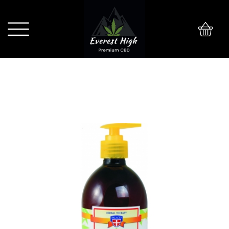
0
Palacio Żel konopny rozgrzewający
Flex 500ml