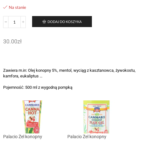
Na stanie
DODAJ DO KOSZYKA
30.00
zł
Zawiera m.in: Olej konopny 5%, mentol, wyciąg z kasztanowca, żywokostu,
kamfora, eukaliptus …
Pojemność: 500 ml z wygodną pompką
Palacio Żel konopny
Palacio Żel konopny