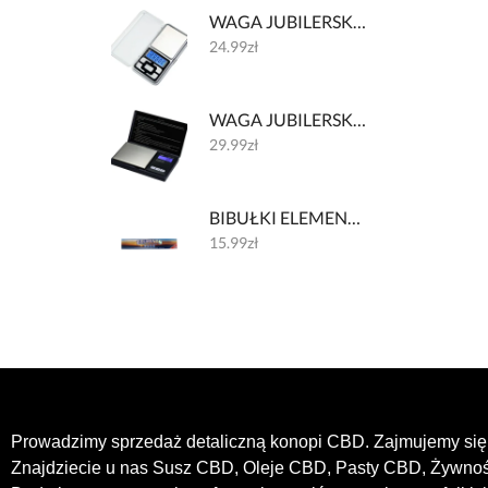
WAGA JUBILERSKA 002 200g/0.01g
24.99
zł
WAGA JUBILERSKA 001 200g/0.01g
29.99
zł
BIBUŁKI ELEMENTS HUGE - 30 CM
15.99
zł
Prowadzimy sprzedaż detaliczną konopi CBD. Zajmujemy się 
Znajdziecie u nas Susz CBD, Oleje CBD, Pasty CBD, Żywn