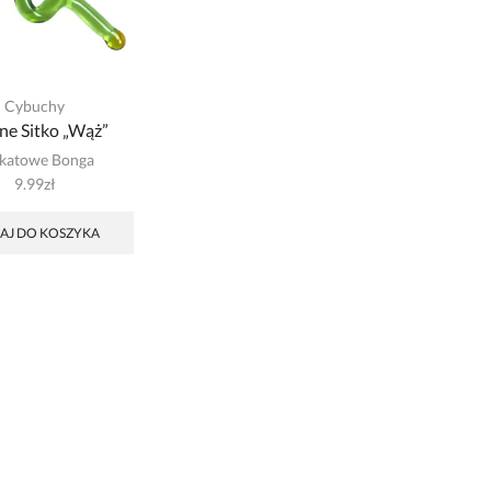
Cybuchy
ne Sitko „Wąż”
katowe Bonga
9.99
zł
AJ DO KOSZYKA