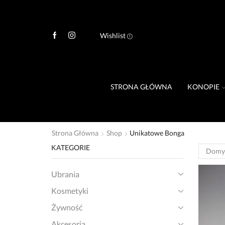
Wishlist
STRONA GŁÓWNA
KONOPIE
Strona Główna
Shop
Unikatowe Bonga
KATEGORIE
Ubrania
Kosmetyki
Żywność
Akcesoria