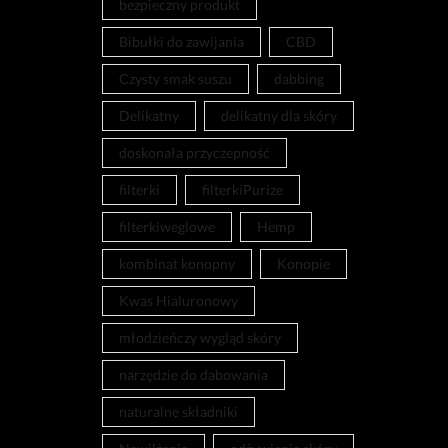
bezpieczny produkt
Bibułki do zawijania
CBD
Czysty smak suszu
dabbing
Delikatny
delikatny dla skóry
doskonała przyczepność
filterki
filterkiPurize
filterkiweglowe
Hemp
kombinat konopny
Konopie
Kwas Hialuronowy
młodzieńczy wygląd skóry
narzędzie do dabowania
naturalne składniki