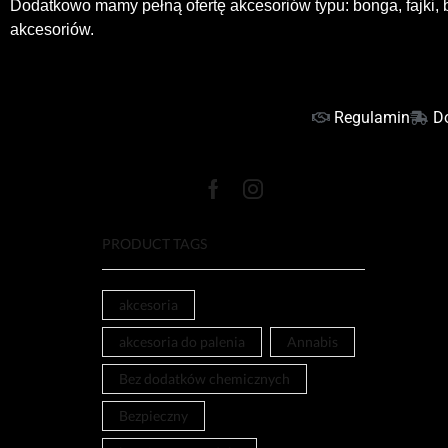
Dodatkowo mamy pełną ofertę akcesoriów typu: bonga, fajki, b
akcesoriów.
Regulamin
D
PRODUCT TAGS
akcesoria
akcesoria do palenia
Annabis
Bez dodatków chemicznych
Bezpieczny