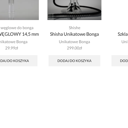
y węglowe do bonga
Shishe
 WĘGLOWY 14,5 mm
Shisha Unikatowe Bonga
Szkla
nikatowe Bonga
Unikatowe Bonga
Uni
29.99
zł
299.00
zł
DAJ DO KOSZYKA
DODAJ DO KOSZYKA
DOD