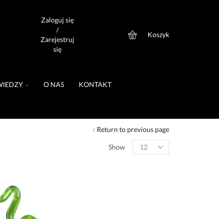
Zaloguj się
/
Koszyk
0
Zarejestruj
się
WIEDZY
O NAS
KONTAKT
Return to previous page
Show