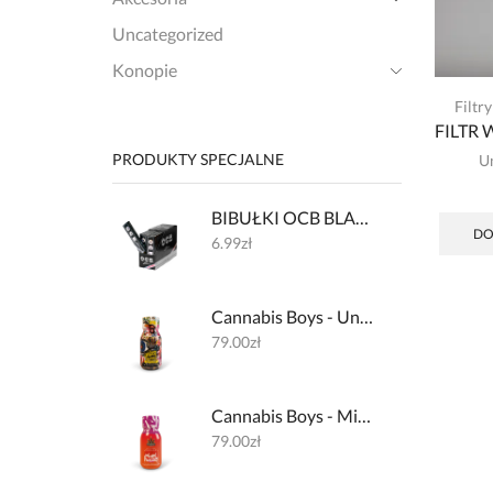
Uncategorized
Konopie
Filtr
FILTR
PRODUKTY SPECJALNE
U
BIBUŁKI OCB BLACK PREMIUM + FILTERKI
DO
6.99
zł
Cannabis Boys - Underground Lemon 600mg + 32mg kofeiny
79.00
zł
Cannabis Boys - Miami Haze 600mg + 200mg L-theanine
79.00
zł