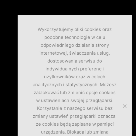
Wykorzystujemy pliki cookies oraz
podobne technologie w celu
odpowiedniego działania strony
internetowej, świadczenia usług,
dostosowania serwisu do
indywidualnych preferencji
użytkowników oraz w celach
analitycznych i statystycznych. Możesz
zablokować lub zmienić opcje cookies
w ustawieniach swojej przeglądarki.
Korzystanie z naszego serwisu bez
zmiany ustawień przeglądarki oznacza,
że cookies będą zapisane w pamięci
urządzenia. Blokada lub zmiana