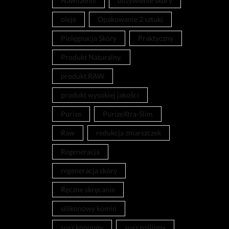
Nawilżenie
odżywienie skóry
oleje
Opakowanie 2 sztuki
Pielęgnacja Skóry
Praktyczny
Produkt Naturalny.
produkt RAW
produkt wysokiej jakości
Purize
PurizeXtra-Slim
Raw
redukcja zmarszczek
Regeneracja
regeneracja skóry
Ręczne skręcanie
silikonowy komin
susz konopny
susz roślinny