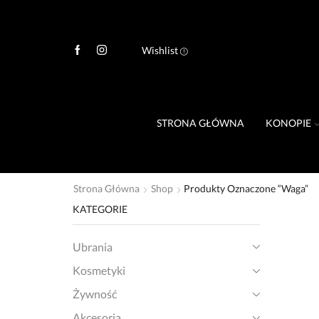
Wishlist
STRONA GŁÓWNA
KONOPIE
Strona Główna
Shop
Produkty Oznaczone “waga”
KATEGORIE
Ubrania
Kosmetyki
Żywność
Akcesoria