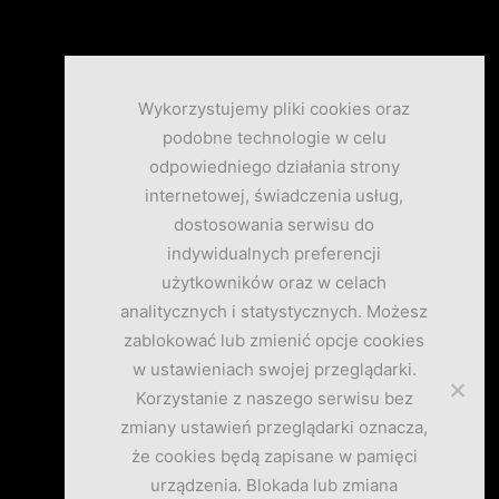
Wykorzystujemy pliki cookies oraz
podobne technologie w celu
odpowiedniego działania strony
internetowej, świadczenia usług,
dostosowania serwisu do
indywidualnych preferencji
użytkowników oraz w celach
analitycznych i statystycznych. Możesz
zablokować lub zmienić opcje cookies
w ustawieniach swojej przeglądarki.
Korzystanie z naszego serwisu bez
zmiany ustawień przeglądarki oznacza,
że cookies będą zapisane w pamięci
urządzenia. Blokada lub zmiana