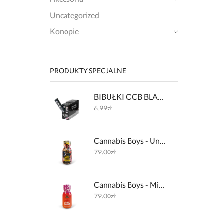
Uncategorized
Konopie
PRODUKTY SPECJALNE
BIBUŁKI OCB BLACK PREMIUM + FILTERKI
6.99
zł
Cannabis Boys - Underground Lemon 600mg + 32mg kofeiny
79.00
zł
Cannabis Boys - Miami Haze 600mg + 200mg L-theanine
79.00
zł