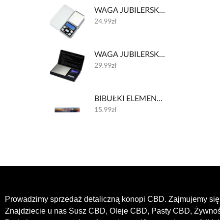
WAGA JUBILERSKA 002 200g/0.01g
24.99
zł
WAGA JUBILERSKA 001 200g/0.01g
29.99
zł
BIBUŁKI ELEMENTS HUGE - 30 CM
15.99
zł
Prowadzimy sprzedaż detaliczną konopi CBD. Zajmujemy się 
Znajdziecie u nas Susz CBD, Oleje CBD, Pasty CBD, Żywn