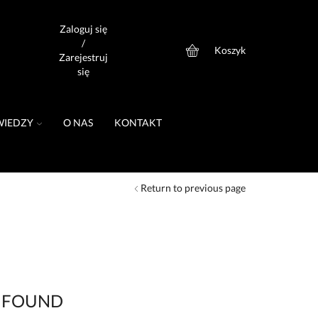
Zaloguj się
/
Koszyk
0
Zarejestruj
się
WIEDZY
O NAS
KONTAKT
Return to previous page
 FOUND