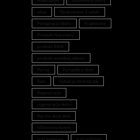
Nawilżenie
odżywienie skóry
oleje
Opakowanie 2 sztuki
Pielęgnacja Skóry
Praktyczny
Produkt Naturalny.
produkt RAW
produkt wysokiej jakości
Purize
PurizeXtra-Slim
Raw
redukcja zmarszczek
Regeneracja
regeneracja skóry
Ręczne skręcanie
silikonowy komin
susz konopny
susz roślinny