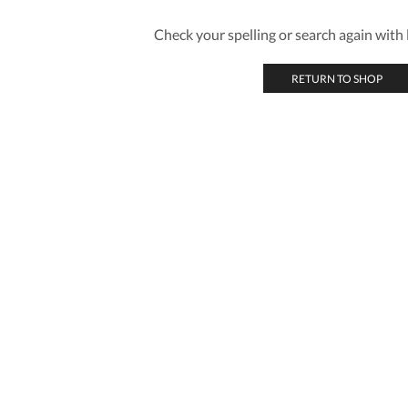
Check your spelling or search again with l
RETURN TO SHOP