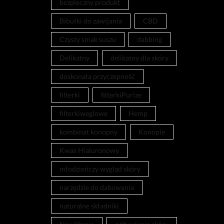
bezpieczny produkt
Bibułki do zawijania
CBD
Czysty smak suszu
dabbing
Delikatny
delikatny dla skóry
doskonała przyczepność
filterki
filterkiPurize
filterkiweglowe
Hemp
kombinat konopny
Konopie
Kwas Hialuronowy
młodzieńczy wygląd skóry
narzędzie do dabowania
naturalne składniki