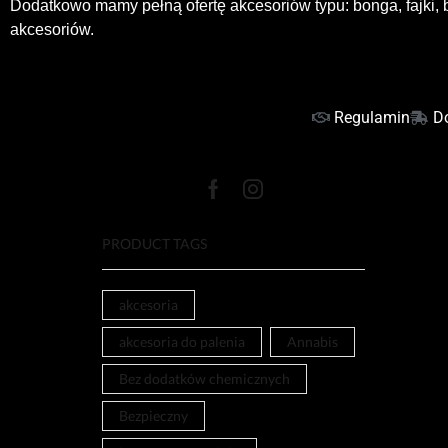
Dodatkowo mamy pełną ofertę akcesoriów typu: bonga, fajki, b
akcesoriów.
Regulamin
D
PRODUCT TAGS
akcesoria
akcesoria do palenia
Annabis
Bez dodatków chemicznych
Bezpieczny