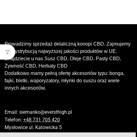
Prowadzimy sprzedaż detaliczną konopi CBD. Zajmujemy
się dystrybucją najwyższej jakości produktów w UE.
Znajdziecie u nas Susz CBD, Oleje CBD, Pasty CBD,
Żywność CBD, Herbaty CBD
Dodatkowo mamy pełną ofertę akcesoriów typu: bonga,
fajki, bletki, waporyzatory, młynki do suszu oraz wiele
innych akcesoriów.
Email:
siemanko@eversthigh.pl
Telefon:
+48 731 705 420
Mysłowice ul. Katowicka 5