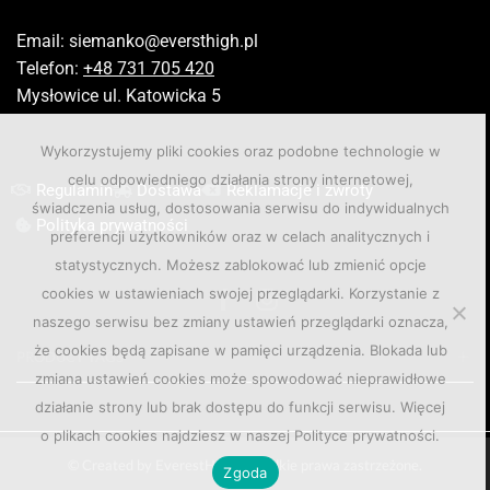
Email:
siemanko@eversthigh.pl
Telefon:
+48 731 705 420
Mysłowice ul. Katowicka 5
Wykorzystujemy pliki cookies oraz podobne technologie w
celu odpowiedniego działania strony internetowej,
Regulamin
Dostawa
Reklamacje i zwroty
świadczenia usług, dostosowania serwisu do indywidualnych
Polityka prywatności
preferencji użytkowników oraz w celach analitycznych i
statystycznych. Możesz zablokować lub zmienić opcje
cookies w ustawieniach swojej przeglądarki. Korzystanie z
naszego serwisu bez zmiany ustawień przeglądarki oznacza,
że cookies będą zapisane w pamięci urządzenia. Blokada lub
PRODUCT TAGS
zmiana ustawień cookies może spowodować nieprawidłowe
działanie strony lub brak dostępu do funkcji serwisu. Więcej
o plikach cookies najdziesz w naszej Polityce prywatności.
© Created by EverestHigh. Wszelkie prawa zastrzeżone.
Zgoda