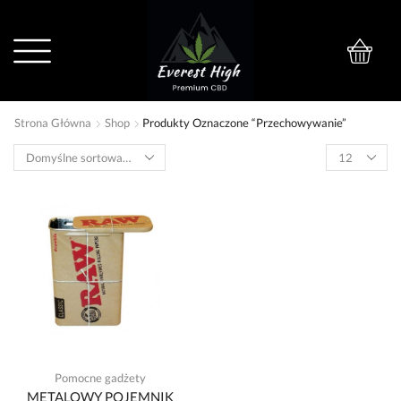
0
Strona Główna
Shop
Produkty Oznaczone “przechowywanie”
Pomocne gadżety
METALOWY POJEMNIK