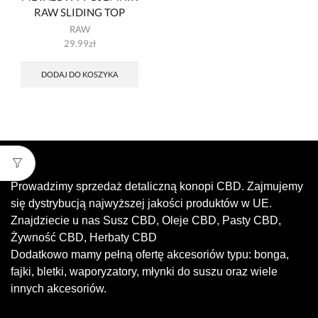
RAW SLIDING TOP
RAW
29.99
zł
DODAJ DO KOSZYKA
Prowadzimy sprzedaż detaliczną konopi CBD. Zajmujemy
się dystrybucją najwyższej jakości produktów w UE.
Znajdziecie u nas Susz CBD, Oleje CBD, Pasty CBD,
Żywność CBD, Herbaty CBD
Dodatkowo mamy pełną ofertę akcesoriów typu: bonga,
fajki, bletki, waporyzatory, młynki do suszu oraz wiele
innych akcesoriów.