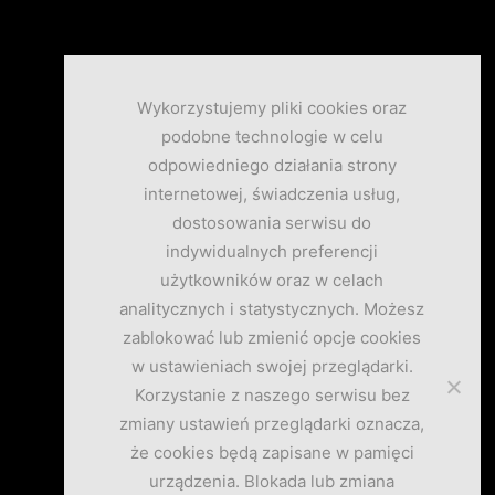
Wykorzystujemy pliki cookies oraz
podobne technologie w celu
odpowiedniego działania strony
internetowej, świadczenia usług,
dostosowania serwisu do
indywidualnych preferencji
użytkowników oraz w celach
analitycznych i statystycznych. Możesz
zablokować lub zmienić opcje cookies
w ustawieniach swojej przeglądarki.
Korzystanie z naszego serwisu bez
zmiany ustawień przeglądarki oznacza,
że cookies będą zapisane w pamięci
urządzenia. Blokada lub zmiana