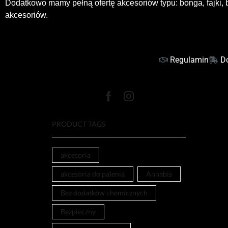
Dodatkowo mamy pełną ofertę akcesoriów typu: bonga, fajki, b
akcesoriów.
Regulamin
D
PRODUCT TAGS
akcesoria
akcesoria do palenia
Annabis
Bez dodatków chemicznych
Bezpieczny