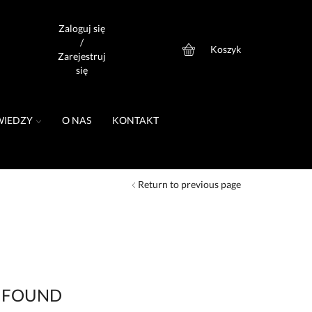
Zaloguj się
/
Koszyk
0
Zarejestruj
się
WIEDZY
O NAS
KONTAKT
Return to previous page
 FOUND