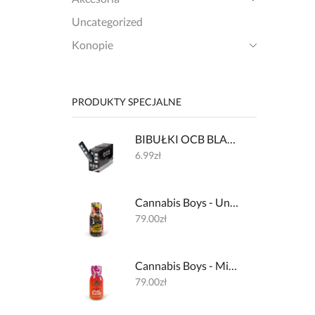
Uncategorized
Konopie
PRODUKTY SPECJALNE
BIBUŁKI OCB BLACK PREMIUM + FILTERKI
6.99
zł
Cannabis Boys - Underground Lemon 600mg + 32mg kofeiny
79.00
zł
Cannabis Boys - Miami Haze 600mg + 200mg L-theanine
79.00
zł