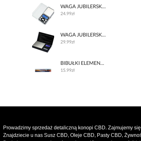
WAGA JUBILERSKA 002 200g/0.01g
24.99
zł
WAGA JUBILERSKA 001 200g/0.01g
29.99
zł
BIBUŁKI ELEMENTS HUGE - 30 CM
15.99
zł
Prowadzimy sprzedaż detaliczną konopi CBD. Zajmujemy się 
Znajdziecie u nas Susz CBD, Oleje CBD, Pasty CBD, Żywn