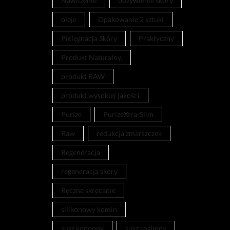
Nawilżenie
odżywienie skóry
oleje
Opakowanie 2 sztuki
Pielęgnacja Skóry
Praktyczny
Produkt Naturalny.
produkt RAW
produkt wysokiej jakości
Purize
PurizeXtra-Slim
Raw
redukcja zmarszczek
Regeneracja
regeneracja skóry
Ręczne skręcanie
silikonowy komin
susz konopny
susz roślinny