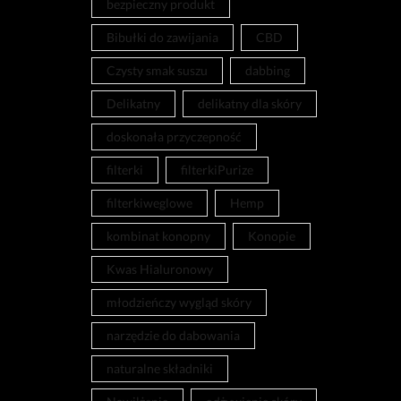
bezpieczny produkt
Bibułki do zawijania
CBD
Czysty smak suszu
dabbing
Delikatny
delikatny dla skóry
doskonała przyczepność
filterki
filterkiPurize
filterkiweglowe
Hemp
kombinat konopny
Konopie
Kwas Hialuronowy
młodzieńczy wygląd skóry
narzędzie do dabowania
naturalne składniki