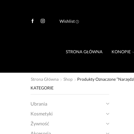
Wishlist
STRONA GŁÓWNA
KONOPIE
Strona Główna
Shop
Produkty Oznaczone “narzędz
KATEGORIE
Ubrania
Kosmetyki
Żywność
Akcesoria