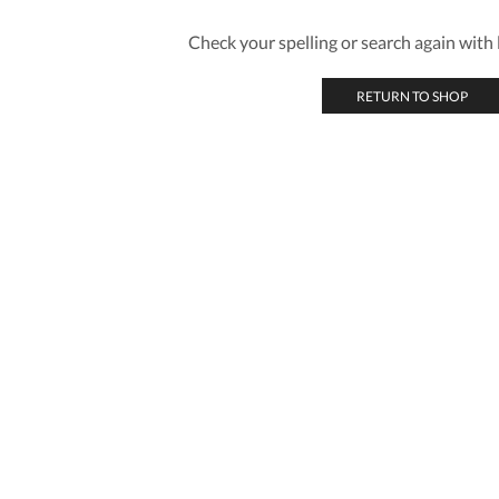
Check your spelling or search again with l
RETURN TO SHOP