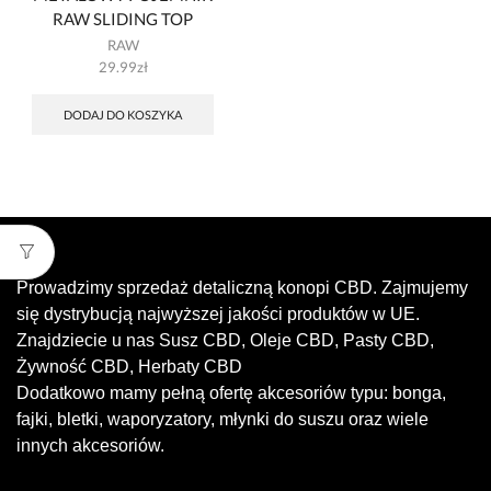
RAW SLIDING TOP
RAW
29.99
zł
DODAJ DO KOSZYKA
Prowadzimy sprzedaż detaliczną konopi CBD. Zajmujemy
się dystrybucją najwyższej jakości produktów w UE.
Znajdziecie u nas Susz CBD, Oleje CBD, Pasty CBD,
Żywność CBD, Herbaty CBD
Dodatkowo mamy pełną ofertę akcesoriów typu: bonga,
fajki, bletki, waporyzatory, młynki do suszu oraz wiele
innych akcesoriów.