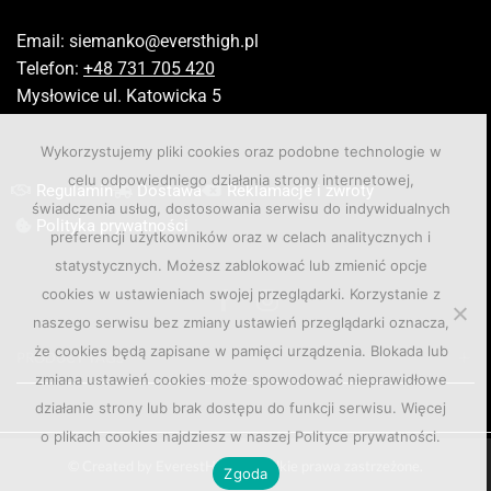
Email:
siemanko@eversthigh.pl
Telefon:
+48 731 705 420
Mysłowice ul. Katowicka 5
Wykorzystujemy pliki cookies oraz podobne technologie w
celu odpowiedniego działania strony internetowej,
Regulamin
Dostawa
Reklamacje i zwroty
świadczenia usług, dostosowania serwisu do indywidualnych
Polityka prywatności
preferencji użytkowników oraz w celach analitycznych i
statystycznych. Możesz zablokować lub zmienić opcje
cookies w ustawieniach swojej przeglądarki. Korzystanie z
naszego serwisu bez zmiany ustawień przeglądarki oznacza,
że cookies będą zapisane w pamięci urządzenia. Blokada lub
PRODUCT TAGS
zmiana ustawień cookies może spowodować nieprawidłowe
działanie strony lub brak dostępu do funkcji serwisu. Więcej
o plikach cookies najdziesz w naszej Polityce prywatności.
© Created by EverestHigh. Wszelkie prawa zastrzeżone.
Zgoda