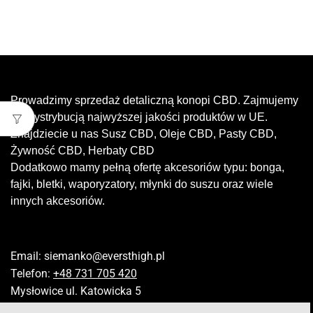
Prowadzimy sprzedaż detaliczną konopi CBD. Zajmujemy
się dystrybucją najwyższej jakości produktów w UE.
Znajdziecie u nas Susz CBD, Oleje CBD, Pasty CBD,
Żywność CBD, Herbaty CBD
Dodatkowo mamy pełną ofertę akcesoriów typu: bonga,
fajki, bletki, waporyzatory, młynki do suszu oraz wiele
innych akcesoriów.
Email:
siemanko@eversthigh.pl
Telefon:
+48 731 705 420
Mysłowice ul. Katowicka 5