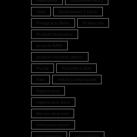
Nawilżenie
odżywienie skóry
oleje
Opakowanie 2 sztuki
Pielęgnacja Skóry
Praktyczny
Produkt Naturalny.
produkt RAW
produkt wysokiej jakości
Purize
PurizeXtra-Slim
Raw
redukcja zmarszczek
Regeneracja
regeneracja skóry
Ręczne skręcanie
silikonowy komin
susz konopny
susz roślinny