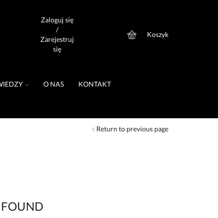
Zaloguj się
/
Koszyk
0
Zarejestruj
się
WIEDZY
O NAS
KONTAKT
Return to previous page
 FOUND