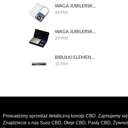
WAGA JUBILERSKA 002 200g/0.01g
24.99
zł
WAGA JUBILERSKA 001 200g/0.01g
29.99
zł
BIBUŁKI ELEMENTS HUGE - 30 CM
15.99
zł
Prowadzimy sprzedaż detaliczną konopi CBD. Zajmujemy się 
Znajdziecie u nas Susz CBD, Oleje CBD, Pasty CBD, Żywn