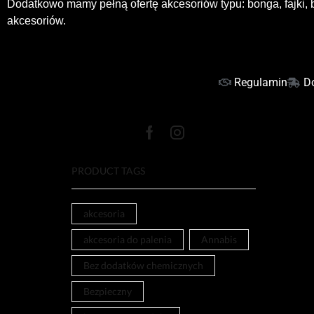
Dodatkowo mamy pełną ofertę akcesoriów typu: bonga, fajki, b
akcesoriów.
Regulamin
D
PRODUCT TAGS
akcesoria
akcesoria do palenia
Annabis
Bez dodatków chemicznych
Bezpieczny