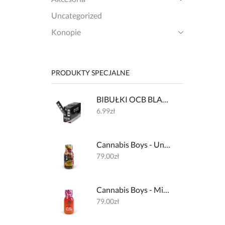
Uncategorized
Konopie
PRODUKTY SPECJALNE
BIBUŁKI OCB BLACK PREMIUM + FILTERKI
6.99
zł
Cannabis Boys - Underground Lemon 600mg + 32mg kofeiny
79.00
zł
Cannabis Boys - Miami Haze 600mg + 200mg L-theanine
79.00
zł