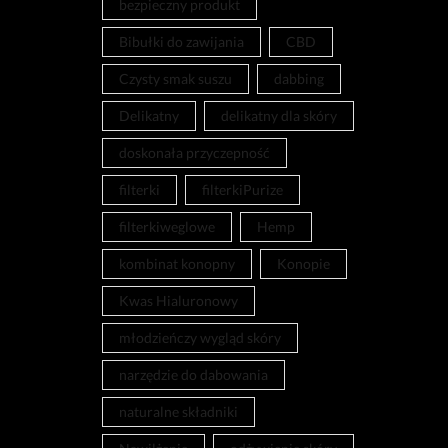
bezpieczny produkt
Bibułki do zawijania
CBD
Czysty smak suszu
dabbing
Delikatny
delikatny dla skóry
doskonała przyczepność
filterki
filterkiPurize
filterkiweglowe
Hemp
kombinat konopny
Konopie
Kwas Hialuronowy
młodzieńczy wygląd skóry
narzędzie do dabowania
naturalne składniki