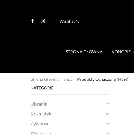
Wishlist
STRONA GŁÓWNA
KONOPIE
Strona Główna
Shop
Produkty Oznaczone “Haze”
KATEGORIE
Ubrania
Kosmetyki
Żywność
Akcesoria