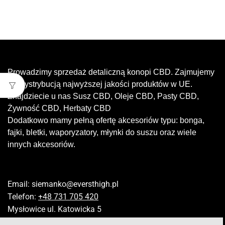
Prowadzimy sprzedaż detaliczną konopi CBD. Zajmujemy
się dystrybucją najwyższej jakości produktów w UE.
Znajdziecie u nas Susz CBD, Oleje CBD, Pasty CBD,
Żywność CBD, Herbaty CBD
Dodatkowo mamy pełną ofertę akcesoriów typu: bonga,
fajki, bletki, waporyzatory, młynki do suszu oraz wiele
innych akcesoriów.
Email:
siemanko@eversthigh.pl
Telefon:
+48 731 705 420
Mysłowice ul. Katowicka 5