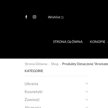
Wishlist
STRONA GŁÓWNA
KONOPIE
Strona Główna
Shop
Produkty Oznaczone “Aromate
KATEGORIE
Ubrania
Kosmetyki
Żywność
Akcesoria