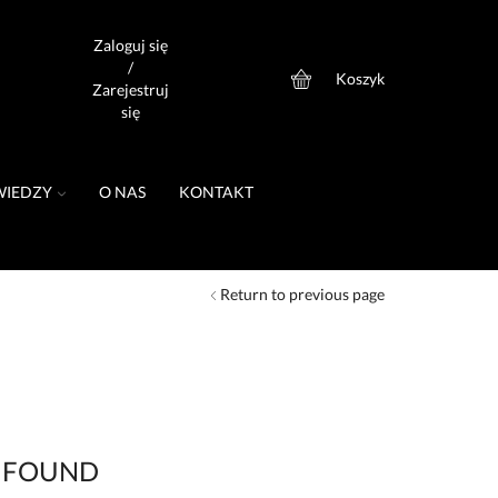
Zaloguj się
/
Koszyk
0
Zarejestruj
się
WIEDZY
O NAS
KONTAKT
Return to previous page
 FOUND