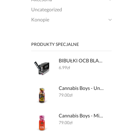
Uncategorized
Konopie
PRODUKTY SPECJALNE
BIBUŁKI OCB BLACK PREMIUM + FILTERKI
6.99
zł
Cannabis Boys - Underground Lemon 600mg + 32mg kofeiny
79.00
zł
Cannabis Boys - Miami Haze 600mg + 200mg L-theanine
79.00
zł