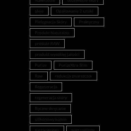
Nawilżenie
odżywienie skóry
oleje
Opakowanie 2 sztuki
Pielęgnacja Skóry
Praktyczny
Produkt Naturalny.
produkt RAW
produkt wysokiej jakości
Purize
PurizeXtra-Slim
Raw
redukcja zmarszczek
Regeneracja
regeneracja skóry
Ręczne skręcanie
silikonowy komin
susz konopny
susz roślinny