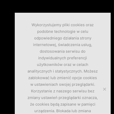
Wykorzystujemy pliki cookies oraz
podobne technologie w celu
odpowiedniego działania strony
internetowej, świadczenia usług,
dostosowania serwisu do
indywidualnych preferencji
użytkowników oraz w celach
analitycznych i statystycznych. Możesz
zablokować lub zmienić opcje cookies
w ustawieniach swojej przeglądarki.
Korzystanie z naszego serwisu bez
zmiany ustawień przeglądarki oznacza,
że cookies będą zapisane w pamięci
urządzenia. Blokada lub zmiana