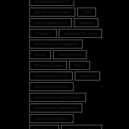
bezpieczny produkt
Bibułki do zawijania
CBD
Czysty smak suszu
dabbing
Delikatny
delikatny dla skóry
doskonała przyczepność
filterki
filterkiPurize
filterkiweglowe
Hemp
kombinat konopny
Konopie
Kwas Hialuronowy
młodzieńczy wygląd skóry
narzędzie do dabowania
naturalne składniki