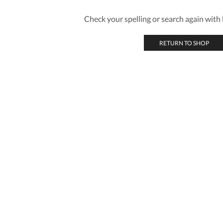
Check your spelling or search again with l
RETURN TO SHOP