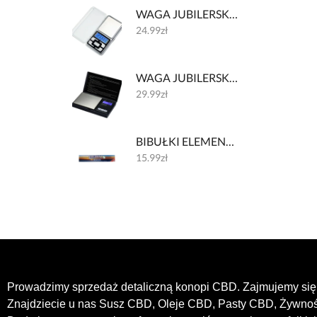
WAGA JUBILERSKA 002 200g/0.01g
24.99
zł
WAGA JUBILERSKA 001 200g/0.01g
29.99
zł
BIBUŁKI ELEMENTS HUGE - 30 CM
15.99
zł
Prowadzimy sprzedaż detaliczną konopi CBD. Zajmujemy się 
Znajdziecie u nas Susz CBD, Oleje CBD, Pasty CBD, Żywn