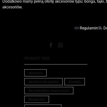
Dodatkowo mamy pełną ofertę akcesoriów typu: bonga, fajki, b
akcesoriów.
Regulamin
D
PRODUCT TAGS
akcesoria
akcesoria do palenia
Annabis
Bez dodatków chemicznych
Bezpieczny