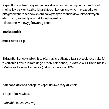
Kapsułki zawdzięczają swoje unikalne właściwości synergii trzech ziół:
melisy lekarskiej, kozłka lekarskiego i konopi siewnych. Wszystko to
przygotowane z zachowaniem najwyższych standardów jakościowych i
etycznych, zamknięte w roślinnej kapsułce
i dostępne w niewygórowanej cenie
100 kapsułek
masa netto 35 g
Składniki:
konopie włókniste (Cannabis sativa), oliwa z oliwek, ekstrakt 4:1
z korzenia kozłka lekarskiego (Radix valerianae), ekstrakt 4:1 z liścia melisy
(Melissae folium), kapsułka (celuloza roślinna HPMC).
Zalecana dzienna porcja:
2 kapsułki dwa razy dziennie.
1 kapsułka zawiera:
Cannabis sativa 250 mg