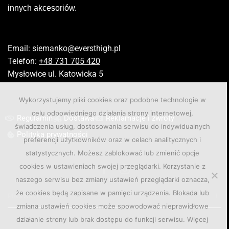
innych akcesoriów.
Email:
siemanko@eversthigh.pl
Telefon:
+48 731 705 420
Mysłowice ul. Katowicka 5
Wykorzystujemy pliki cookies oraz podobne technologie w
celu odpowiedniego działania strony internetowej,
Regulamin
Dostawa
Reklamacje i zwroty
świadczenia usług, dostosowania serwisu do indywidualnych
Polityka prywatności
preferencji użytkowników oraz w celach analitycznych i
statystycznych. Możesz zablokować lub zmienić opcje
cookies w ustawieniach swojej przeglądarki. Korzystanie z
naszego serwisu bez zmiany ustawień przeglądarki oznacza,
że cookies będą zapisane w pamięci urządzenia. Blokada lub
PRODUCT TAGS
zmiana ustawień cookies może spowodować nieprawidłowe
działanie strony lub brak dostępu do funkcji serwisu. Więcej