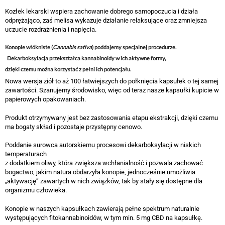
Kozłek lekarski wspiera zachowanie dobrego samopoczucia i działa
odprężająco, zaś melisa wykazuje działanie relaksujące oraz zmniejsza
uczucie rozdrażnienia i napięcia.
Konopie włókniste (
Cannabis sativa
) poddajemy specjalnej procedurze.
Dekarboksylacja przekształca kannabinoidy w ich aktywne formy,
dzięki czemu można korzystać z pełni ich potencjału.
Nowa wersja ziół to aż 100 łatwiejszych do połknięcia kapsułek o tej samej
zawartości. Szanujemy środowisko, więc od teraz nasze kapsułki kupicie w
papierowych opakowaniach.
Produkt otrzymywany jest bez zastosowania etapu ekstrakcji, dzięki czemu
ma bogaty skład i pozostaje przystępny cenowo.
Poddanie surowca autorskiemu procesowi dekarboksylacji w niskich
temperaturach
z dodatkiem oliwy, która zwiększa wchłanialność i pozwala zachować
bogactwo, jakim natura obdarzyła konopie, jednocześnie umożliwia
„aktywację” zawartych w nich związków, tak by stały się dostępne dla
organizmu człowieka.
Konopie w naszych kapsułkach zawierają pełne spektrum naturalnie
występujących fitokannabinoidów, w tym min. 5 mg CBD na kapsułkę.