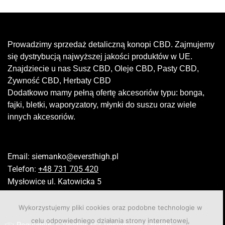
Prowadzimy sprzedaż detaliczną konopi CBD. Zajmujemy
się dystrybucją najwyższej jakości produktów w UE.
Znajdziecie u nas Susz CBD, Oleje CBD, Pasty CBD,
Żywność CBD, Herbaty CBD
Dodatkowo mamy pełną ofertę akcesoriów typu: bonga,
fajki, bletki, waporyzatory, młynki do suszu oraz wiele
innych akcesoriów.
Email:
siemanko@eversthigh.pl
Telefon:
+48 731 705 420
Mysłowice ul. Katowicka 5
Wykorzystujemy pliki cookies oraz podobne technologie w
celu odpowiedniego działania strony internetowej,