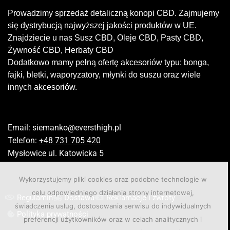
Prowadzimy sprzedaż detaliczną konopi CBD. Zajmujemy
się dystrybucją najwyższej jakości produktów w UE.
Znajdziecie u nas Susz CBD, Oleje CBD, Pasty CBD,
Żywność CBD, Herbaty CBD
Dodatkowo mamy pełną ofertę akcesoriów typu: bonga,
fajki, bletki, waporyzatory, młynki do suszu oraz wiele
innych akcesoriów.
Email:
siemanko@eversthigh.pl
Telefon:
+48 731 705 420
Mysłowice ul. Katowicka 5
Wykorzystujemy pliki cookies oraz podobne technologie w
celu odpowiedniego działania strony internetowej,
Regulamin
Dostawa
Reklamacje i zwroty
świadczenia usług, dostosowania serwisu do indywidualnych
Polityka prywatności
preferencji użytkowników oraz w celach analitycznych i