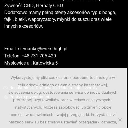
Żywność CBD, Herbaty CBD
Dodatkowo mamy pełną ofertę akcesoriów typu: bonga,
fajki, bletki, waporyzatory, młynki do suszu oraz wiele
innych akcesoriów.
Email:
siemanko@eversthigh.pl
Telefon:
+48 731 705 420
Mysłowice ul. Katowicka 5
Wykorzystujemy pliki cookies oraz podobne technologie w
celu odpowiedniego działania strony internetowej,
Regulamin
Dostawa
Reklamacje i zwroty
świadczenia usług, dostosowania serwisu do indywidualnych
Polityka prywatności
preferencji użytkowników oraz w celach analitycznych i
statystycznych. Możesz zablokować lub zmienić opcje
cookies w ustawieniach swojej przeglądarki. Korzystanie z
naszego serwisu bez zmiany ustawień przeglądarki oznacza,