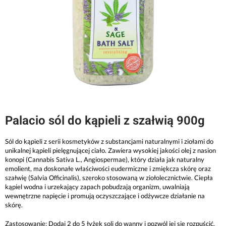
Palacio sól do kąpieli z szałwią 900g
Sól do kąpieli z serii kosmetyków z substancjami naturalnymi i ziołami do
unikalnej kąpieli pielęgnującej ciało. Zawiera wysokiej jakości olej z nasion
konopi (Cannabis Sativa L., Angiospermae), który działa jak naturalny
emolient, ma doskonałe właściwości eudermiczne i zmiękcza skórę oraz
szałwię (Salvia Officinalis), szeroko stosowaną w ziołolecznictwie. Ciepła
kąpiel wodna i urzekający zapach pobudzają organizm, uwalniają
wewnętrzne napięcie i promują oczyszczające i odżywcze działanie na
skórę.
Zastosowanie: Dodaj 2 do 5 łyżek soli do wanny i pozwól jej się rozpuścić.