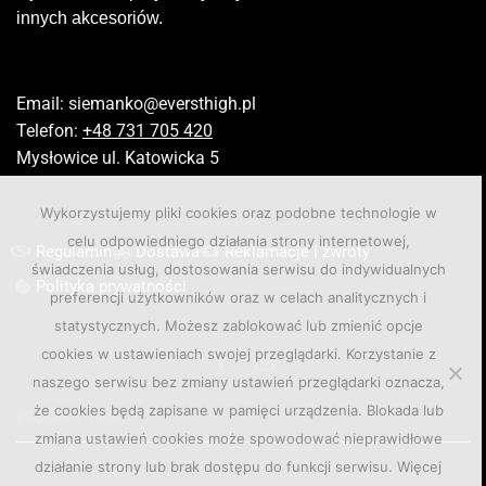
innych akcesoriów.
Email:
siemanko@eversthigh.pl
Telefon:
+48 731 705 420
Mysłowice ul. Katowicka 5
Wykorzystujemy pliki cookies oraz podobne technologie w
celu odpowiedniego działania strony internetowej,
Regulamin
Dostawa
Reklamacje i zwroty
świadczenia usług, dostosowania serwisu do indywidualnych
Polityka prywatności
preferencji użytkowników oraz w celach analitycznych i
statystycznych. Możesz zablokować lub zmienić opcje
cookies w ustawieniach swojej przeglądarki. Korzystanie z
naszego serwisu bez zmiany ustawień przeglądarki oznacza,
że cookies będą zapisane w pamięci urządzenia. Blokada lub
PRODUCT TAGS
zmiana ustawień cookies może spowodować nieprawidłowe
działanie strony lub brak dostępu do funkcji serwisu. Więcej