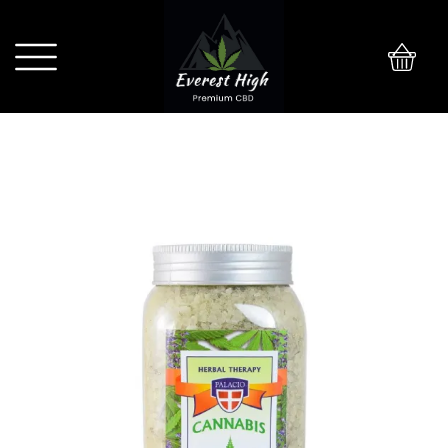
0
Palacio sól do kąpieli z szałwią 900g