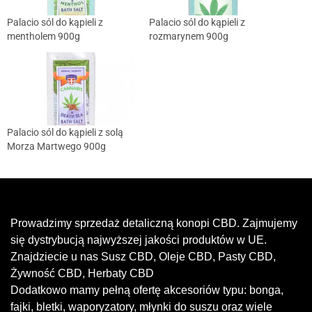
Palacio sól do kąpieli z
Palacio sól do kąpieli z
mentholem 900g
rozmarynem 900g
Palacio sól do kąpieli z solą
Morza Martwego 900g
Prowadzimy sprzedaż detaliczną konopi CBD. Zajmujemy
się dystrybucją najwyższej jakości produktów w UE.
Znajdziecie u nas Susz CBD, Oleje CBD, Pasty CBD,
Żywność CBD, Herbaty CBD
Dodatkowo mamy pełną ofertę akcesoriów typu: bonga,
fajki, bletki, waporyzatory, młynki do suszu oraz wiele