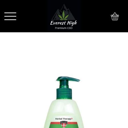
0
Palacio Mydło konopne z rozmarynem
w płynie 500ml