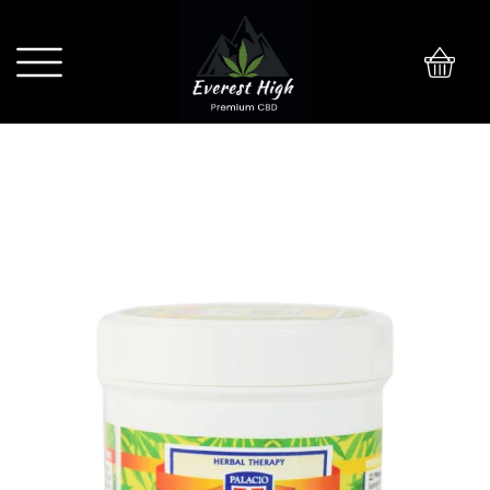
0
Palacio Maść regeneracyjna konopna
12% 125ml