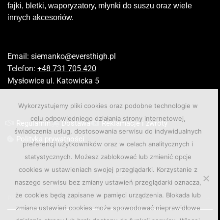
fajki, bletki, waporyzatory, młynki do suszu oraz wiele
innych akcesoriów.
Email:
siemanko@eversthigh.pl
Telefon:
+48 731 705 420
Mysłowice ul. Katowicka 5
Wykorzystujemy pliki cookies oraz podobne technologie w
celu odpowiedniego działania strony internetowej,
Regulamin
Dostawa
Reklamacje i zwroty
świadczenia usług, dostosowania serwisu do indywidualnych
Polityka prywatności
preferencji użytkowników oraz w celach analitycznych i
statystycznych. Możesz zablokować lub zmienić opcje
cookies w ustawieniach swojej przeglądarki. Korzystanie z
naszego serwisu bez zmiany ustawień przeglądarki oznacza,
że cookies będą zapisane w pamięci urządzenia. Blokada lub
PRODUCT TAGS
zmiana ustawień cookies może spowodować nieprawidłowe