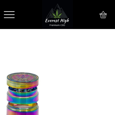
0
METALOWY MŁYNEK 4-RO
CZĘŚCIOWY GRACE GLASS
AMSTERDAM RAINBOW LEAF 40 MM