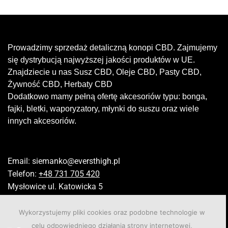
Prowadzimy sprzedaż detaliczną konopi CBD. Zajmujemy
się dystrybucją najwyższej jakości produktów w UE.
Znajdziecie u nas Susz CBD, Oleje CBD, Pasty CBD,
Żywność CBD, Herbaty CBD
Dodatkowo mamy pełną ofertę akcesoriów typu: bonga,
fajki, bletki, waporyzatory, młynki do suszu oraz wiele
innych akcesoriów.
Email:
siemanko@eversthigh.pl
Telefon:
+48 731 705 420
Mysłowice ul. Katowicka 5
Wykorzystujemy pliki cookies oraz podobne technologie w
celu odpowiedniego działania strony internetowej,