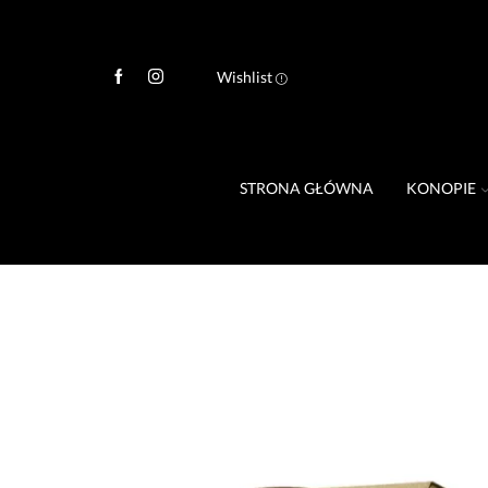
Wishlist
STRONA GŁÓWNA
KONOPIE
Kombinat Konopny KONOPIE W KAPSU
x 6 mg CBD