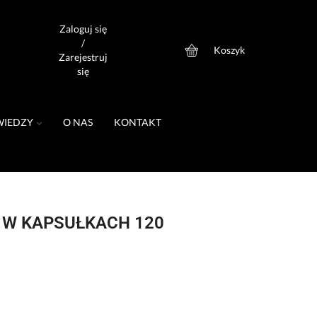
Zaloguj się
/
Koszyk
0
Zarejestruj
się
WIEDZY
O NAS
KONTAKT
E W KAPSUŁKACH 120