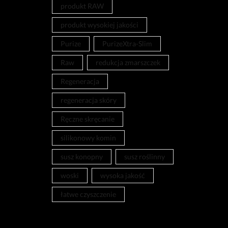
produkt RAW
produkt wysokiej jakości
Purize
PurizeXtra-Slim
Raw
redukcja zmarszczek
Regeneracja
regeneracja skóry
Ręczne skręcanie
silikonowy komin
susz konopny
susz roślinny
woski
wysoka jakość
łatwe czyszczenie