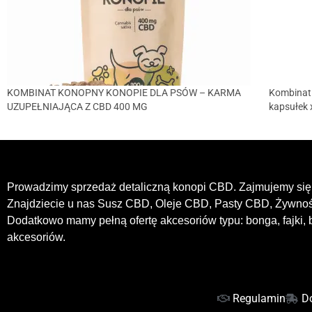
KOMBINAT KONOPNY KONOPIE DLA PSÓW – KARMA
Kombinat
UZUPEŁNIAJĄCA Z CBD 400 MG
kapsułek 
Prowadzimy sprzedaż detaliczną konopi CBD. Zajmujemy się 
Znajdziecie u nas Susz CBD, Oleje CBD, Pasty CBD, Żywn
Dodatkowo mamy pełną ofertę akcesoriów typu: bonga, fajki, b
akcesoriów.
Regulamin
D