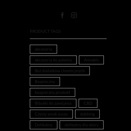
PRODUCT TAGS
akcesoria
akcesoria do palenia
Annabis
Bez dodatków chemicznych
Bezpieczny
bezpieczny produkt
Bibułki do zawijania
CBD
Czysty smak suszu
dabbing
Delikatny
delikatny dla skóry