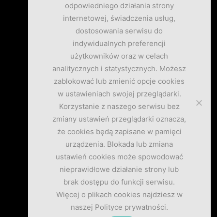
odpowiedniego działania strony
internetowej, świadczenia usług,
dostosowania serwisu do
indywidualnych preferencji
użytkowników oraz w celach
analitycznych i statystycznych. Możesz
zablokować lub zmienić opcje cookies
w ustawieniach swojej przeglądarki.
Korzystanie z naszego serwisu bez
zmiany ustawień przeglądarki oznacza,
że cookies będą zapisane w pamięci
urządzenia. Blokada lub zmiana
ustawień cookies może spowodować
nieprawidłowe działanie strony lub
brak dostępu do funkcji serwisu.
Więcej o plikach cookies najdziesz w
naszej Polityce prywatności.