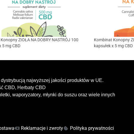
 Konopny ZIOŁA NA DOBRY NASTRÓJ 100
Kombinat Konopny 
x 5 mg CBD
kapsułek x 5 mg CBD
dystrybucją najwyższej jakości produktów w UE.
ość CBD, Herbaty CBD
letki, waporyzatory, młynki do suszu oraz wiele innych
ostawa
Reklamacje i zwroty
Polityka prywatności