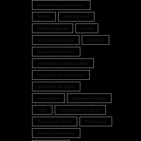
doskonała przyczepność
filterki
filterkiPurize
filterkiweglowe
Hemp
kombinat konopny
Konopie
Kwas Hialuronowy
młodzieńczy wygląd skóry
narzędzie do dabowania
naturalne składniki
Nawilżenie
odżywienie skóry
oleje
Opakowanie 2 sztuki
Pielęgnacja Skóry
Praktyczny
Produkt Naturalny.