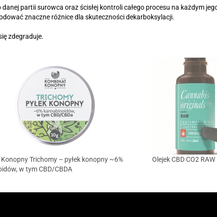
ej partii surowca oraz ścisłej kontroli całego procesu na każdym jeg
wodować znaczne różnice dla skuteczności dekarboksylacji.
się zdegraduje.
 Konopny Trichomy – pyłek konopny ~6%
Olejek CBD CO2 RAW 
oidów, w tym CBD/CBDA