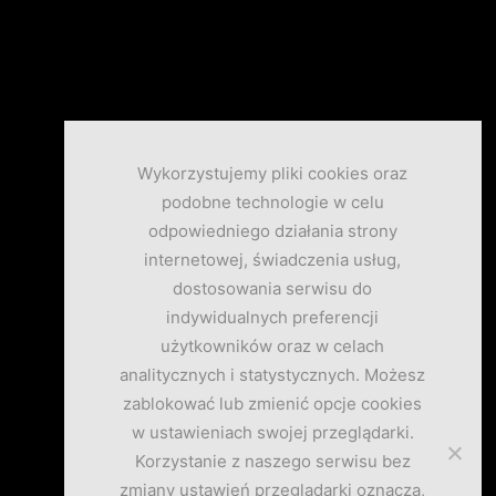
Wykorzystujemy pliki cookies oraz
podobne technologie w celu
odpowiedniego działania strony
internetowej, świadczenia usług,
dostosowania serwisu do
indywidualnych preferencji
użytkowników oraz w celach
analitycznych i statystycznych. Możesz
zablokować lub zmienić opcje cookies
w ustawieniach swojej przeglądarki.
Korzystanie z naszego serwisu bez
zmiany ustawień przeglądarki oznacza,