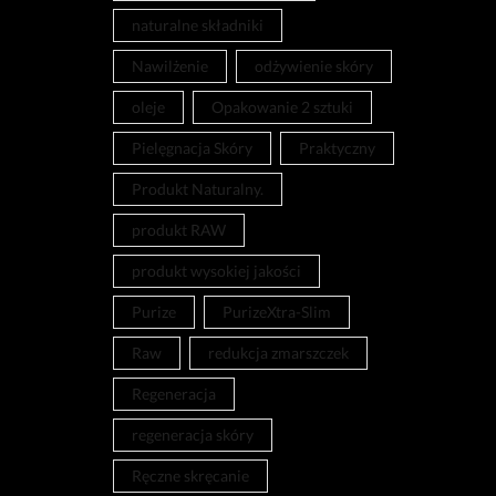
naturalne składniki
Nawilżenie
odżywienie skóry
oleje
Opakowanie 2 sztuki
Pielęgnacja Skóry
Praktyczny
Produkt Naturalny.
produkt RAW
produkt wysokiej jakości
Purize
PurizeXtra-Slim
Raw
redukcja zmarszczek
Regeneracja
regeneracja skóry
Ręczne skręcanie