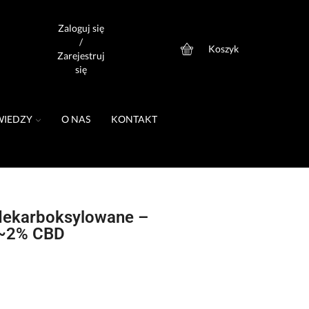
Zaloguj się
/
Koszyk
0
Zarejestruj
się
WIEDZY
O NAS
KONTAKT
dekarboksylowane –
 ~2% CBD