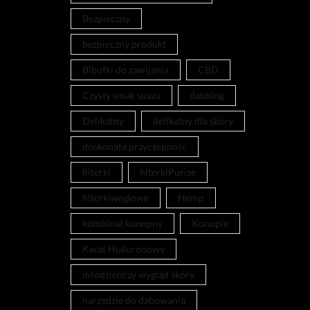
Bezpieczny
bezpieczny produkt
Bibułki do zawijania
CBD
Czysty smak suszu
dabbing
Delikatny
delikatny dla skóry
doskonała przyczepność
filterki
filterkiPurize
filterkiweglowe
Hemp
kombinat konopny
Konopie
Kwas Hialuronowy
młodzieńczy wygląd skóry
narzędzie do dabowania