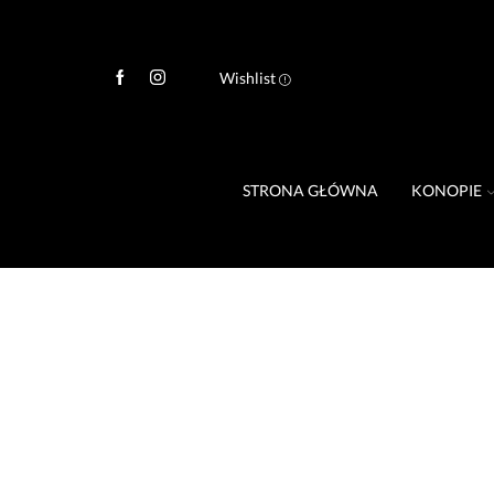
Wishlist
STRONA GŁÓWNA
KONOPIE
Kombinat Konopny Konopie dekarboksy
susz z kwiatostanów konopi ~2% CBD