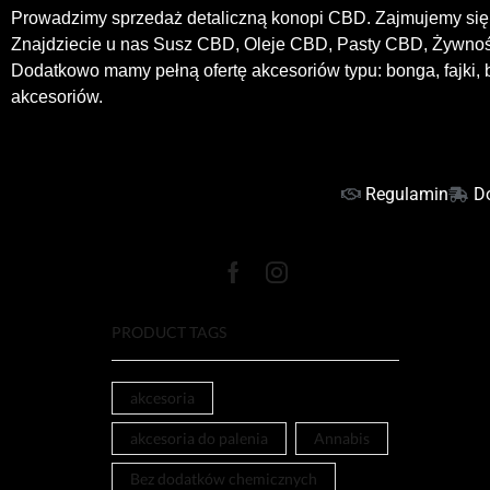
Prowadzimy sprzedaż detaliczną konopi CBD. Zajmujemy się 
Znajdziecie u nas Susz CBD, Oleje CBD, Pasty CBD, Żywn
Dodatkowo mamy pełną ofertę akcesoriów typu: bonga, fajki, b
akcesoriów.
Regulamin
D
PRODUCT TAGS
akcesoria
akcesoria do palenia
Annabis
Bez dodatków chemicznych