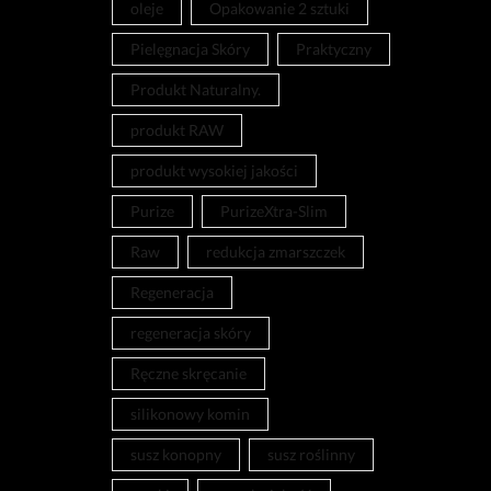
oleje
Opakowanie 2 sztuki
Pielęgnacja Skóry
Praktyczny
Produkt Naturalny.
produkt RAW
produkt wysokiej jakości
Purize
PurizeXtra-Slim
Raw
redukcja zmarszczek
Regeneracja
regeneracja skóry
Ręczne skręcanie
silikonowy komin
susz konopny
susz roślinny