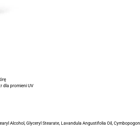
kórę
tr dla promieni UV
earyl Alcohol, Glyceryl Stearate, Lavandula Angustifolia Oil, Cymbopogon 