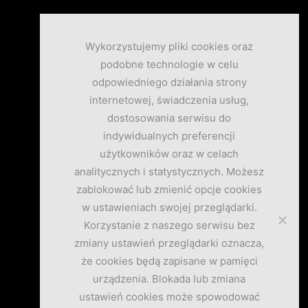
Wykorzystujemy pliki cookies oraz
podobne technologie w celu
odpowiedniego działania strony
internetowej, świadczenia usług,
dostosowania serwisu do
indywidualnych preferencji
użytkowników oraz w celach
analitycznych i statystycznych. Możesz
zablokować lub zmienić opcje cookies
w ustawieniach swojej przeglądarki.
Korzystanie z naszego serwisu bez
zmiany ustawień przeglądarki oznacza,
że cookies będą zapisane w pamięci
urządzenia. Blokada lub zmiana
ustawień cookies może spowodować