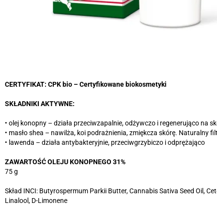
CERTYFIKAT: CPK bio – Certyfikowane biokosmetyki
SKŁADNIKI AKTYWNE:
• olej konopny – działa przeciwzapalnie, odżywczo i regenerująco na s
• masło shea – nawilża, koi podrażnienia, zmiękcza skórę. Naturalny fil
• lawenda – działa antybakteryjnie, przeciwgrzybiczo i odprężająco
ZAWARTOŚĆ OLEJU KONOPNEGO 31%
75 g
Skład INCI: Butyrospermum Parkii Butter, Cannabis Sativa Seed Oil, Cet
Linalool, D-Limonene