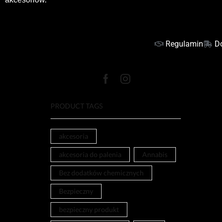
Regulamin
D
PRODUCT TAGS
akcesoria
akcesoria do palenia
Annabis
Bez dodatków chemicznych
Bezpieczny
bezpieczny produkt