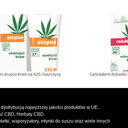
 Atopos Krem na AZS i łuszczycę
Cannaderm Robatko 
dystrybucją najwyższej jakości produktów w UE.
ość CBD, Herbaty CBD
letki, waporyzatory, młynki do suszu oraz wiele innych