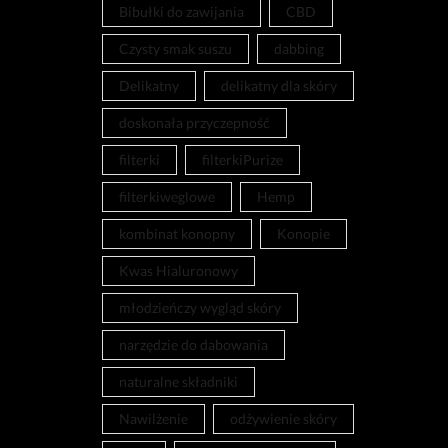
Bibułki do zawijania
CBD
Czysty smak suszu
dabbing
Delikatny
delikatny dla skóry
doskonała przyczepność
filterki
filterkiPurize
filterkiweglowe
Hemp
kombinat konopny
Konopie
Kwas Hialuronowy
młodzieńczy wygląd skóry
narzędzie do dabowania
naturalne składniki
Nawilżenie
odżywienie skóry