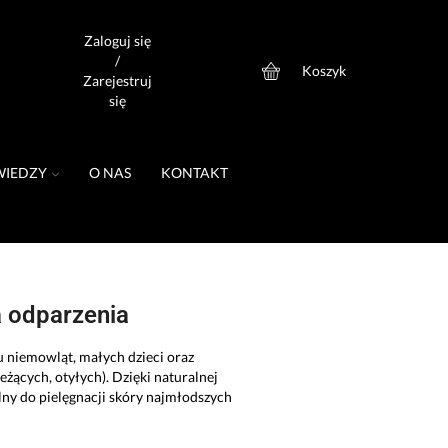
Zaloguj się
/
Koszyk
0
Zarejestruj
się
WIEDZY
O NAS
KONTAKT
 odparzenia
u niemowląt, małych dzieci oraz
eżących, otyłych). Dzięki naturalnej
lny do pielęgnacji skóry najmłodszych