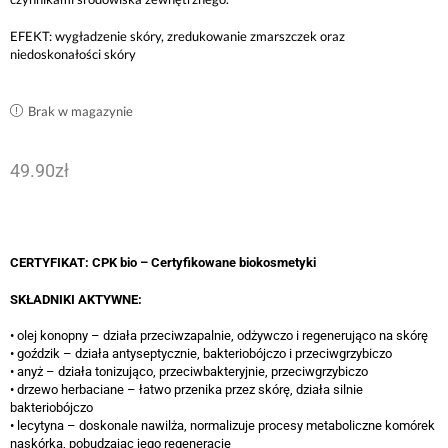
EFEKT: wygładzenie skóry, zredukowanie zmarszczek oraz
niedoskonałości skóry
Brak w magazynie
49.90
zł
CERTYFIKAT: CPK bio – Certyfikowane biokosmetyki
SKŁADNIKI AKTYWNE:
• olej konopny – działa przeciwzapalnie, odżywczo i regenerująco na skórę
• goździk – działa antyseptycznie, bakteriobójczo i przeciwgrzybiczo
• anyż – działa tonizująco, przeciwbakteryjnie, przeciwgrzybiczo
• drzewo herbaciane – łatwo przenika przez skórę, działa silnie
bakteriobójczo
• lecytyna – doskonale nawilża, normalizuje procesy metaboliczne komórek
naskórka, pobudzając jego regenerację