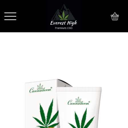
0
Cannaderm Regenerace Krem
regenerujący