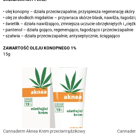
• olej konopny – działa przeciwzapalnie, przyspiesza regenerację skóry
• olej ze słodkich migdałów – przywraca skórze blask, nawilża, łagodzi
• świetlik – działa nawilżająco, zmniejsza uczucie obrzękniętych i „cięż
• pantenol – działa gojąco, regenerująco, łagodząco i przeciwzapalnie
• szałwia – działa przeciwzapalnie, antyseptycznie, ściągająco
ZAWARTOŚĆ OLEJU KONOPNEGO 1%
15g
Cannaderm Aknea Krem przeciwtrądzikowy
Cannader