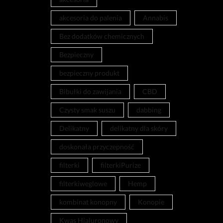
akcesoria do palenia
Annabis
Bez dodatków chemicznych
Bezpieczny
bezpieczny produkt
Bibułki do zawijania
CBD
Czysty smak suszu
dabbing
Delikatny
delikatny dla skóry
doskonała przyczepność
filterki
filterkiPurize
filterkiweglowe
Hemp
kombinat konopny
Konopie
Kwas Hialuronowy