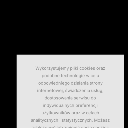
Wykorzystujemy pliki cookies oraz
podobne technologie w celu
odpowiedniego działania strony
internetowej, świadczenia usług,
dostosowania serwisu do
indywidualnych preferencji
użytkowników oraz w celach
analitycznych i statystycznych. Możesz
zablokować lub zmienić opcje cookies