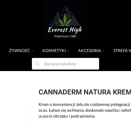
ŻYWNOŚĆ
KOSMETYKI
AKCESORIA
STREFA 
Y
CANNADERM NATURA KREM
Krem ​​o konsystencji żelu do codziennej pielęgnacji
oczu. Łatwo się wchłania, doskonale nawilża i odm
uczucie obrzęku i podrażnienia.