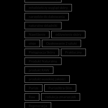
młodzieńczy wygląd skóry
narzędzie do dabowania
naturalne składniki
Nawilżenie
odżywienie skóry
oleje
Opakowanie 2 sztuki
Pielęgnacja Skóry
Praktyczny
Produkt Naturalny.
produkt RAW
produkt wysokiej jakości
Purize
PurizeXtra-Slim
Raw
redukcja zmarszczek
Regeneracja