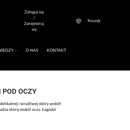
Zaloguj się
/
Koszyk
0
Zarejestruj
się
WIEDZY
O NAS
KONTAKT
 POD OCZY
 delikatnej i wrażliwej skóry wokół
ładza skórę wokół oczu. Łagodzi