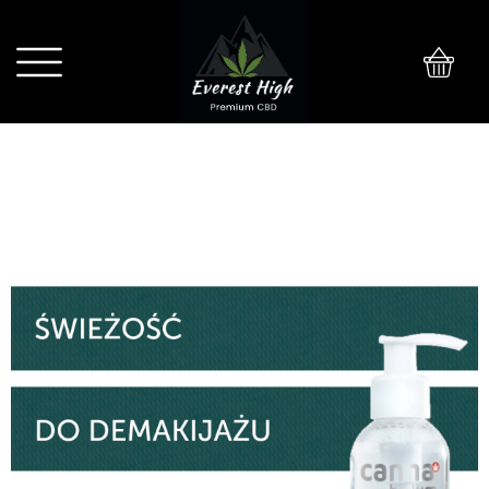
0
CANNABELLUM CBD PŁYN
MICELARNY 200ml