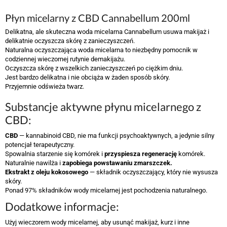
Płyn micelarny z CBD Cannabellum 200ml
Delikatna, ale skuteczna woda micelarna Cannabellum usuwa makijaż i
delikatnie oczyszcza skórę z zanieczyszczeń.
Naturalna oczyszczająca woda micelarna to niezbędny pomocnik w
codziennej wieczornej rutynie demakijażu.
Oczyszcza skórę z wszelkich zanieczyszczeń po ciężkim dniu.
Jest bardzo delikatna i nie obciąża w żaden sposób skóry.
Przyjemnie odświeża twarz.
Substancje aktywne płynu micelarnego z
CBD:
CBD
— kannabinoid CBD, nie ma funkcji psychoaktywnych, a jedynie silny
potencjał terapeutyczny.
Spowalnia starzenie się komórek i
przyspiesza regenerację
komórek.
Naturalnie nawilża i
zapobiega powstawaniu zmarszczek.
Ekstrakt z oleju kokosowego
— składnik oczyszczający, który nie wysusza
skóry.
Ponad 97% składników wody micelarnej jest pochodzenia naturalnego.
Dodatkowe informacje:
Użyj wieczorem wody micelarnej, aby usunąć makijaż, kurz i inne