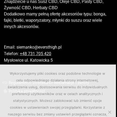
Znajdziecie u nas Susz CBD, Oleje CBD, Pasty CBD,
Żywność CBD, Herbaty CBD
Dodatkowo mamy pełną ofertę akcesoriów typu: bonga,
fajki, bletki, waporyzatory, młynki do suszu oraz wiele
innych akcesoriów.
Email:
siemanko@eversthigh.pl
Telefon:
+48 731 705 420
Mysłowice ul. Katowicka 5
Wykorzystujemy pliki cookies oraz podobne technologie w
celu odpowiedniego działania strony internetowej,
Regulamin
Dostawa
Reklamacje i zwroty
świadczenia usług, dostosowania serwisu do indywidualnych
Polityka prywatności
preferencji użytkowników oraz w celach analitycznych i
statystycznych. Możesz zablokować lub zmienić opcje
cookies w ustawieniach swojej przeglądarki. Korzystanie z
naszego serwisu bez zmiany ustawień przeglądarki oznacza,