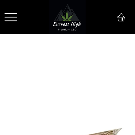
0
BIBUŁKI JUICY JAY’S JAMAICAN RUM
KING SIZE SLIM