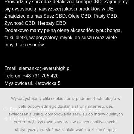
Prowadzimy sprzedaż detaliczną konopi CBD. Zajmujemy
się dystrybucją najwyższej jakości produktów w UE.
Znajdziecie u nas Susz CBD, Oleje CBD, Pasty CBD,
Żywność CBD, Herbaty CBD
Dodatkowo mamy pełną ofertę akcesoriów typu: bonga,
fajki, bletki, waporyzatory, młynki do suszu oraz wiele
innych akcesoriów.
Email:
siemanko@eversthigh.pl
Telefon:
+48 731 705 420
Mysłowice ul. Katowicka 5
Wykorzystujemy pliki cookies oraz podobne technologie w
celu odpowiedniego działania strony internetowej,
Regulamin
Dostawa
Reklamacje i zwroty
świadczenia usług, dostosowania serwisu do indywidualnych
Polityka prywatności
preferencji użytkowników oraz w celach analitycznych i
statystycznych. Możesz zablokować lub zmienić opcje