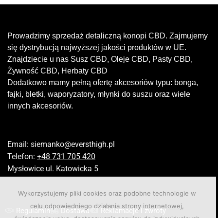
Prowadzimy sprzedaż detaliczną konopi CBD. Zajmujemy
się dystrybucją najwyższej jakości produktów w UE.
Znajdziecie u nas Susz CBD, Oleje CBD, Pasty CBD,
Żywność CBD, Herbaty CBD
Dodatkowo mamy pełną ofertę akcesoriów typu: bonga,
fajki, bletki, waporyzatory, młynki do suszu oraz wiele
innych akcesoriów.
Email:
siemanko@eversthigh.pl
Telefon:
+48 731 705 420
Mysłowice ul. Katowicka 5
Wykorzystujemy pliki cookies oraz podobne technologie w
celu odpowiedniego działania strony internetowej,
Regulamin
Dostawa
Reklamacje i zwroty